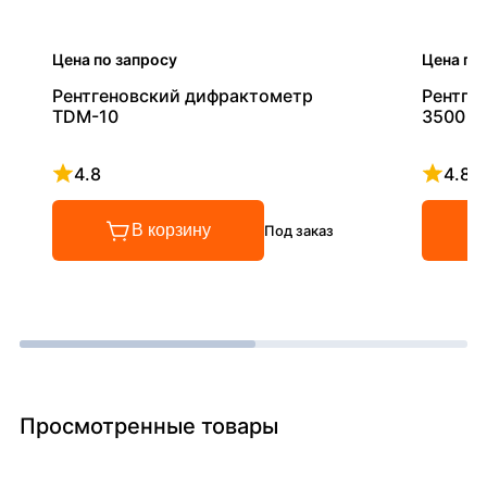
Цена по запросу
Цена по
Рентгеновский дифрактометр
Рентге
TDM-10
3500
4.8
4.8
Рейтинг 4.8 из 5
Рейтинг
В корзину
Под заказ
Просмотренные товары