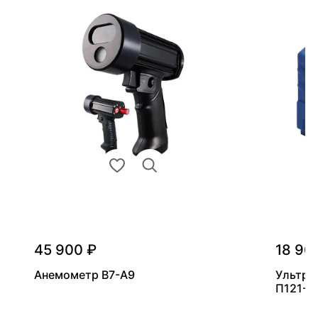
45 900 ₽
18 90
Анемометр В7-А9
Ультра
П121-5