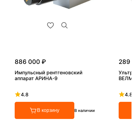
886 000 ₽
289 0
Импульсный рентгеновский
Ультра
аппарат АРИНА-9
ВЕЛМА
4.8
4.8
Рейтинг 4.8 из 5
Рейтинг
В корзину
В наличии