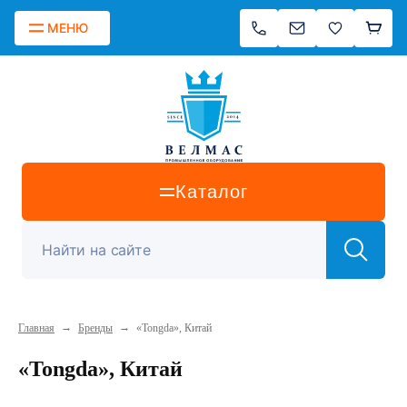
МЕНЮ
Каталог
→
→
Главная
Бренды
«Tongda», Китай
«Tongda», Китай