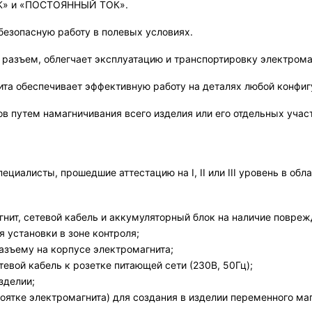
ОК» и «ПОСТОЯННЫЙ ТОК».
езопасную работу в полевых условиях.
разъем, облегчает эксплуатацию и транспортировку электрома
а обеспечивает эффективную работу на деталях любой конфиг
 путем намагничивания всего изделия или его отдельных учас
алисты, прошедшие аттестацию на I, II или III уровень в обла
нит, сетевой кабель и аккумуляторный блок на наличие повреж
 установки в зоне контроля;
азъему на корпусе электромагнита;
евой кабель к розетке питающей сети (230В, 50Гц);
зделии;
оятке электромагнита) для создания в изделии переменного маг