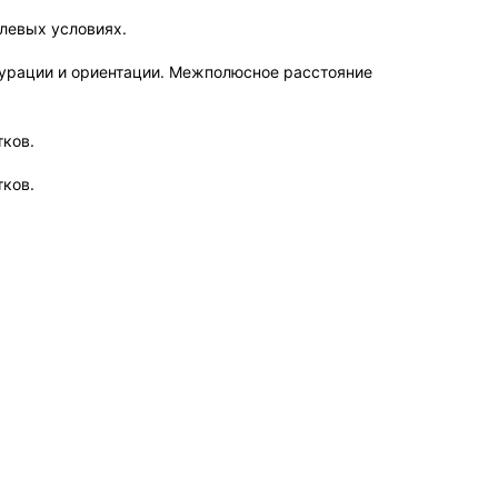
левых условиях.
урации и ориентации. Межполюсное расстояние
тков.
тков.