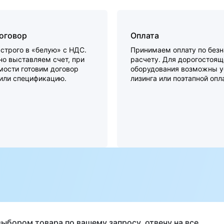
договор
Оплата
строго в «белую» с НДС.
Принимаем оплату по без
о выставляем счет, при
расчету. Для дорогостоящ
мости готовим договор
оборудования возможны у
 или спецификацию.
лизинга или поэтапной опл
а
выбором товара по вашему запросу, отвечу на все