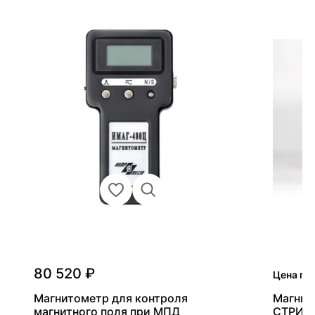
80 520 ₽
Цена по
Магнитометр для контроля
Магнит
магнитного поля при МПД
СТРИМ-