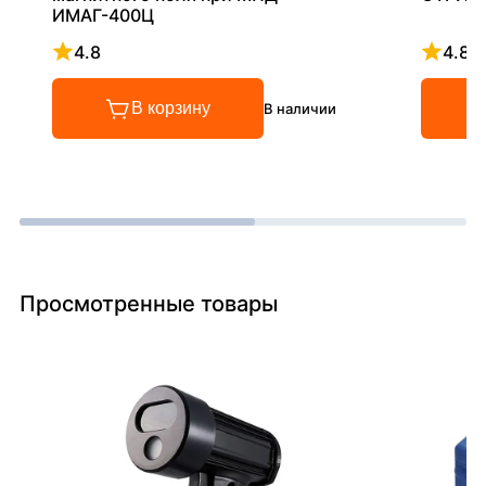
ИМАГ-400Ц
4.8
4.8
Рейтинг 4.8 из 5
Рейтинг
В корзину
В наличии
Просмотренные товары