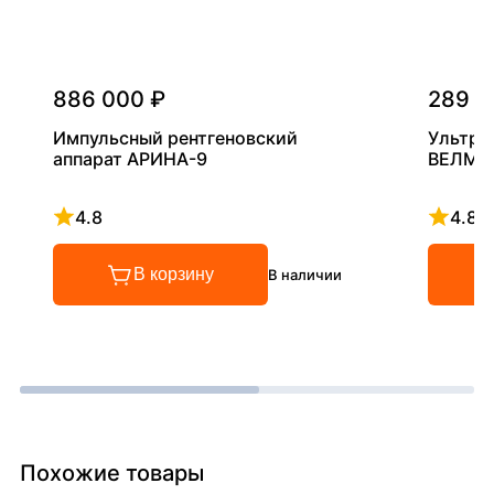
886 000 ₽
289 0
Импульсный рентгеновский
Ультра
аппарат АРИНА-9
ВЕЛМА
4.8
4.8
Рейтинг 4.8 из 5
Рейтинг
В корзину
В наличии
Похожие товары