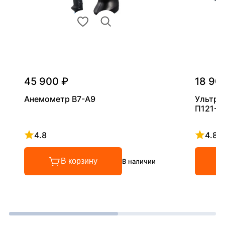
45 900 ₽
18 90
Анемометр В7-А9
Ультра
П121-5
4.8
4.8
Рейтинг 4.8 из 5
Рейтинг
В корзину
В наличии