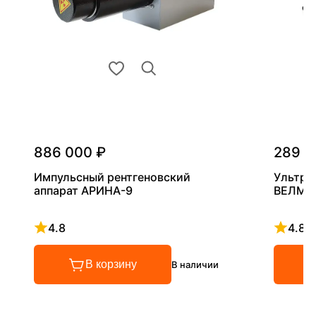
886 000 ₽
289 0
Импульсный рентгеновский
Ультра
аппарат АРИНА-9
ВЕЛМА
4.8
4.8
Рейтинг 4.8 из 5
Рейтинг
В корзину
В наличии