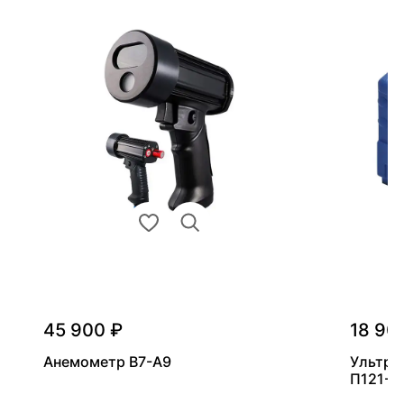
45 900 ₽
18 90
Анемометр В7-А9
Ультра
П121-5