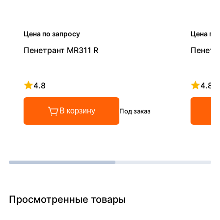
Цена по запросу
Цена по
Пенетрант MR311 R
Пенетр
4.8
4.8
Рейтинг 4.8 из 5
Рейтинг
В корзину
Под заказ
Просмотренные товары