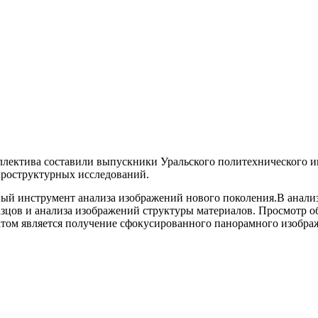
оллектива составили выпускники Уральского политехнического и
кроструктурных исследований.
й инструмент анализа изображений нового поколения.В анали
цов и анализа изображений структуры материалов. Просмотр об
татом является получение сфокусированного панорамного изобра