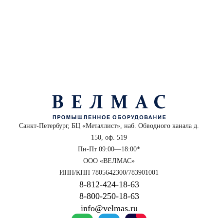
Санкт-Петербург, БЦ «Металлист», наб. Обводного канала д.
150, оф. 519
Пн-Пт 09:00—18:00*
ООО «ВЕЛМАС»
ИНН/КПП 7805642300/783901001
8‑812‑424‑18‑63
8‑800‑250‑18‑63
info@velmas.ru