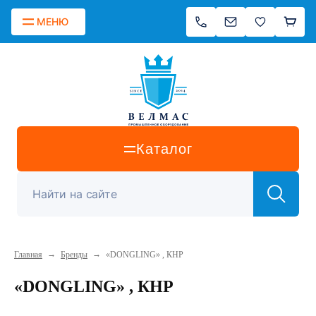
МЕНЮ
Каталог
→
→
Главная
Бренды
«DONGLING» , КНР
«DONGLING» , КНР