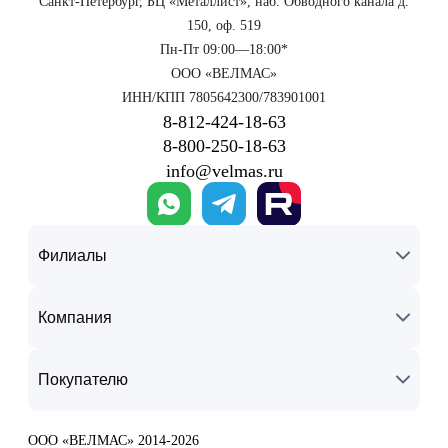
Санкт-Петербург, БЦ «Металлист», наб. Обводного канала д.
150, оф. 519
Пн-Пт 09:00—18:00*
ООО «ВЕЛМАС»
ИНН/КПП 7805642300/783901001
8‑812‑424‑18‑63
8‑800‑250‑18‑63
info@velmas.ru
Филиалы
Компания
Покупателю
ООО «ВЕЛМАС» 2014-2026