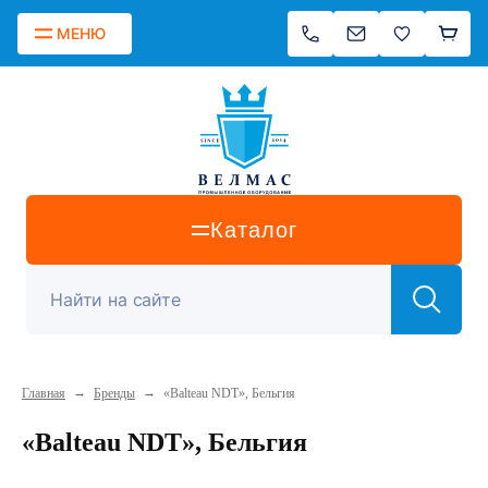
МЕНЮ
Каталог
→
→
Главная
Бренды
«Balteau NDT», Бельгия
«Balteau NDT», Бельгия