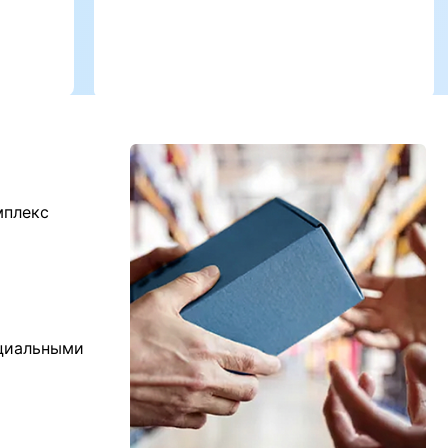
мплекс
ициальными