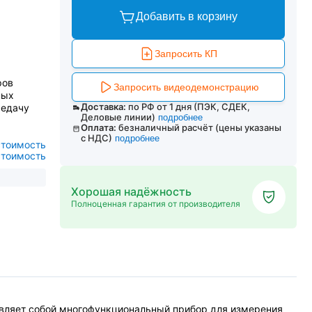
Добавить в корзину
Запросить КП
ров
Запросить видеодемонстрацию
ных
Доставка:
по РФ от 1 дня (ПЭК, СДЕК,
редачу
Деловые линии)
подробнее
Оплата:
безналичный расчёт (цены указаны
с НДС)
подробнее
стоимость
стоимость
Хорошая надёжность
Полноценная гарантия от производителя
авляет собой многофункциональный прибор для измерения