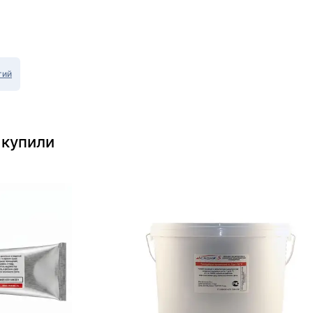
тий
 купили