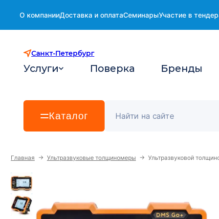
О компании
Доставка и оплата
Семинары
Участие в тендер
Санкт-Петербург
Услуги
Поверка
Бренды
Каталог
→
→
Главная
Ультразвуковые толщиномеры
Ультразвуковой толщи