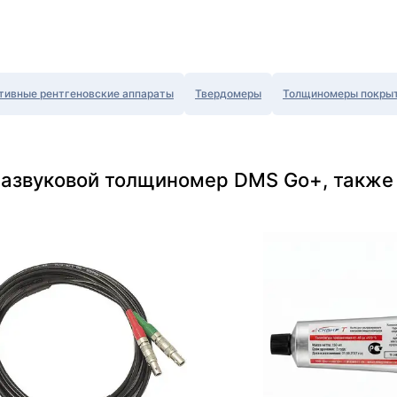
тивные рентгеновские аппараты
Твердомеры
Толщиномеры покры
развуковой толщиномер DMS Go+, также