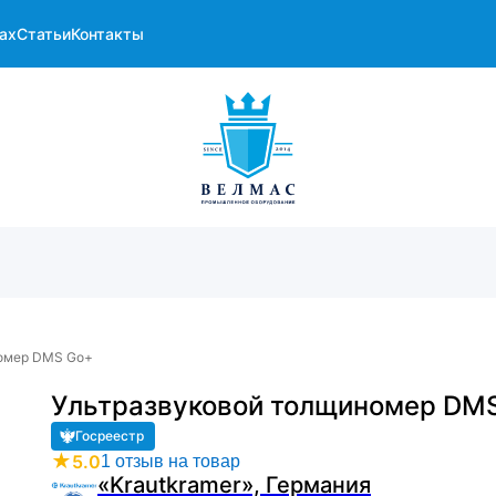
ах
Статьи
Контакты
номер DMS Go+
Ультразвуковой толщиномер DM
Госреестр
★
5.0
1 отзыв на товар
«Krautkramer», Германия