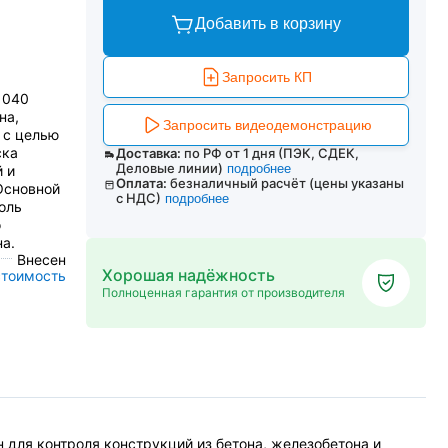
Добавить в корзину
Запросить КП
1040
на,
Запросить видеодемонстрацию
 с целью
ска
Доставка:
по РФ от 1 дня (ПЭК, СДЕК,
Деловые линии)
подробнее
 и
Оплата:
безналичный расчёт (цены указаны
Основной
с НДС)
подробнее
оль
о
а.
Внесен
Хорошая надёжность
стоимость
Полноценная гарантия от производителя
для контроля конструкций из бетона, железобетона и