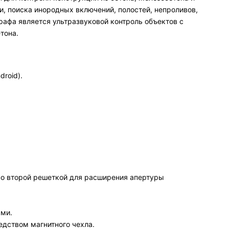
, поиска инородных включений, полостей, непроливов,
рафа является ультразвуковой контроль объектов с
тона.
roid).
со второй решеткой для расширения апертуры
ями.
едством магнитного чехла.