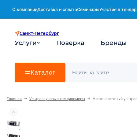
О компании
Доставка и оплата
Семинары
Участие в тендер
Санкт-Петербург
Услуги
Поверка
Бренды
Каталог
→
→
Главная
Ультразвуковые толщиномеры
Низкочастотный ультра