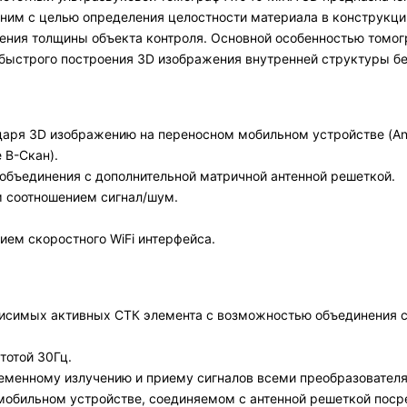
ним с целью определения целостности материала в конструкции
ения толщины объекта контроля. Основной особенностью томог
быстрого построения 3D изображения внутренней структуры бе
даря 3D изображению на переносном мобильном устройстве (And
 В-Скан).
 объединения с дополнительной матричной антенной решеткой.
м соотношением сигнал/шум.
ием скоростного WiFi интерфейса.
висимых активных СТК элемента с возможностью объединения 
тотой 30Гц.
еменному излучению и приему сигналов всеми преобразовател
мобильном устройстве, соединяемом с антенной решеткой поср