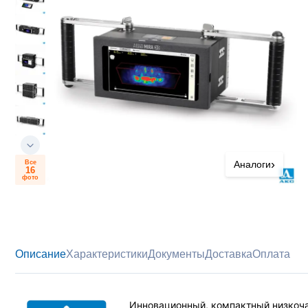
›
Все
Аналоги
16
фото
Описание
Характеристики
Документы
Доставка
Оплата
Инновационный, компактный низкоча