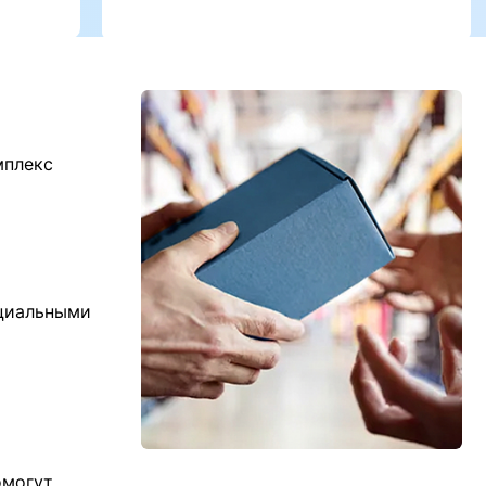
мплекс
ициальными
омогут