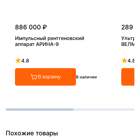
886 000 ₽
289 0
Импульсный рентгеновский
Ультра
аппарат АРИНА-9
ВЕЛМА
4.8
4.8
Рейтинг 4.8 из 5
Рейтинг
В корзину
В наличии
Похожие товары