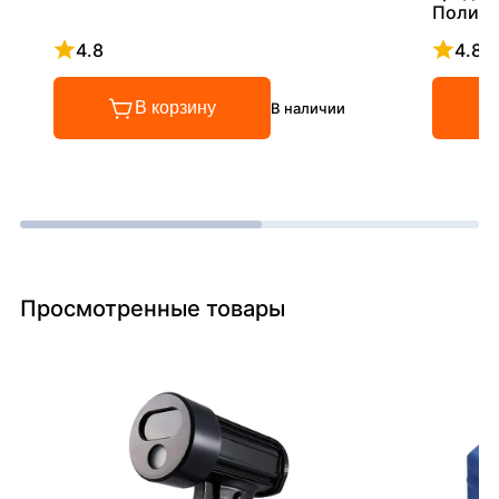
Полиэт
хордо
4.8
4.8
Рейтинг 4.8 из 5
Рейтинг
В корзину
В наличии
Просмотренные товары