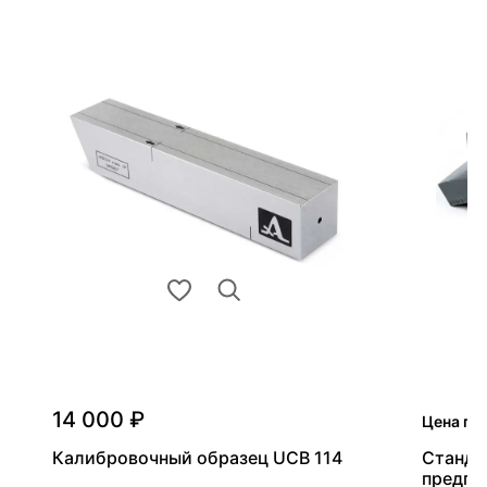
14 000 ₽
Цена по
Калибровочный образец UCB 114
Станда
предпр