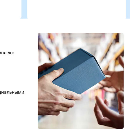
мплекс
ициальными