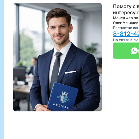
Помогу с 
интересую
Менеджер по
Олег Ульянов
Бесплатно ко
8-812-4
На связи в л