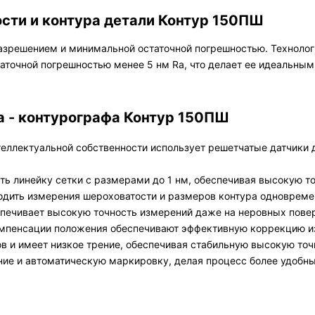
сти и контура детали Контур 150ПШ
азрешением и минимальной остаточной погрешностью. Технолог
аточной погрешностью менее 5 нм Ra, что делает ее идеальны
 - контурографа Контур 150ПШ
теллектуальной собственности использует решетчатые датчики
ать линейку сетки с размерами до 1 нм, обеспечивая высокую т
одить измерения шероховатости и размеров контура одновремен
ечивает высокую точность измерений даже на неровных поверх
омпенсации положения обеспечивают эффективную коррекцию из
в и имеет низкое трение, обеспечивая стабильную высокую точ
ние и автоматическую маркировку, делая процесс более удобн