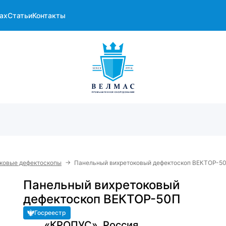
ах
Статьи
Контакты
→
ковые дефектоскопы
Панельный вихретоковый дефектоскоп ВЕКТОР-5
Панельный вихретоковый
дефектоскоп ВЕКТОР-50П
Госреестр
«КРОПУС», Россия