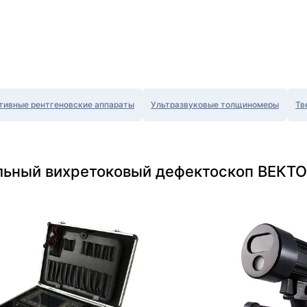
тивные рентгеновские аппараты
Ультразвуковые толщиномеры
Тв
льный вихретоковый дефектоскоп ВЕКТО