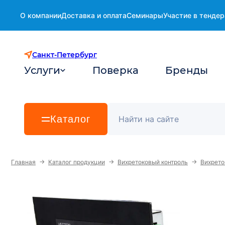
О компании
Доставка и оплата
Семинары
Участие в тендер
Санкт-Петербург
Услуги
Поверка
Бренды
Каталог
→
→
→
Главная
Каталог продукции
Вихретоковый контроль
Вихрето