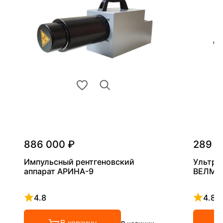
886 000 ₽
289 0
Импульсный рентгеновский
Ультра
аппарат АРИНА-9
ВЕЛМА
4.8
4.8
Рейтинг 4.8 из 5
Рейтинг