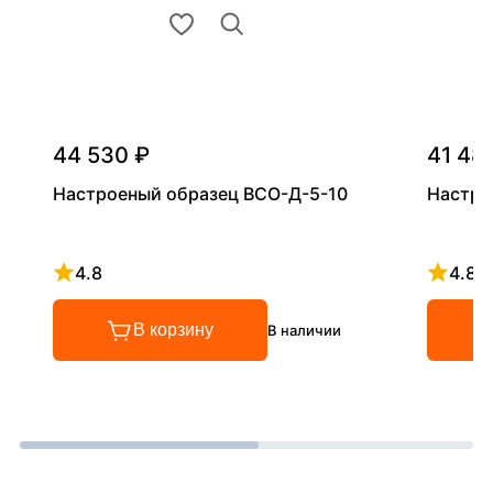
44 530 ₽
41 48
Настроеный образец ВСО-Д-5-10
Настро
4.8
4.8
Рейтинг 4.8 из 5
Рейтинг
В корзину
В наличии