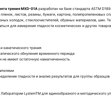
ента трения MXD-01A
разработан на базе стандарта ASTM D189
 пленок, листов, резины, бумаги, картона, полипропиленовых 
зных колодок, стеклоочистителей, обувных материалов, шин. 
ться для измерения гладкости косметических и других товаров
и кинетического трения
атического обнуления временного периода
и не имеют остаточную намагниченность
дителями
деление гладкости и анализ результатов для группы образцов
Лаборатории LystemTM для единообразного и методического у