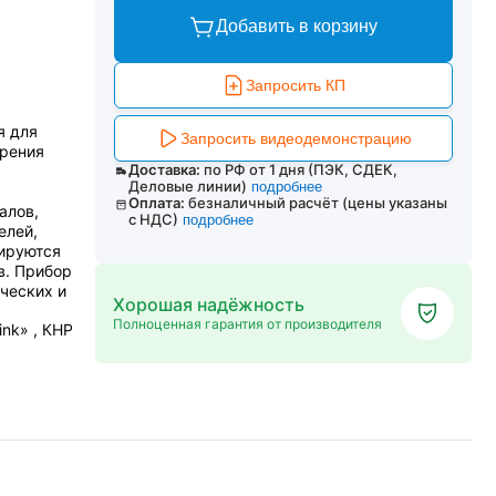
Добавить в корзину
Запросить КП
я для
Запросить видеодемонстрацию
трения
Доставка:
по РФ от 1 дня (ПЭК, СДЕК,
Деловые линии)
подробнее
Оплата:
безналичный расчёт (цены указаны
алов,
с НДС)
подробнее
елей,
лируются
в. Прибор
ческих и
Хорошая надёжность
Полноценная гарантия от производителя
ink» , КНР