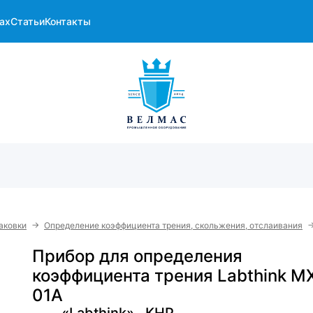
ах
Статьи
Контакты
→
аковки
Определение коэффициента трения, скольжения, отслаивания
Прибор для определения
коэффициента трения Labthink M
01A