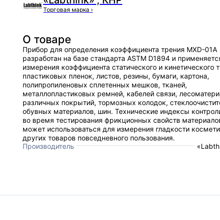
«Labthink» , КНР
Торговая марка
›
О товаре
Прибор для определения коэффициента трения MXD-01A
разработан на базе стандарта ASTM D1894 и применяетс
измерения коэффициента статического и кинетического 
пластиковых пленок, листов, резины, бумаги, картона,
полипропиленовых сплетенных мешков, тканей,
металлопластиковых ремней, кабелей связи, лесоматери
различных покрытий, тормозных колодок, стеклоочистит
обувных материалов, шин. Технические индексы контро
во время тестирования фрикционных свойств материало
может использоваться для измерения гладкости космети
других товаров повседневного пользования.
Производитель
«Labth