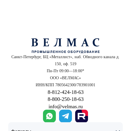
Санкт-Петербург, БЦ «Металлист», наб. Обводного канала д.
150, оф. 519
Пн-Пт 09:00—18:00*
ООО «ВЕЛМАС»
ИНН/КПП 7805642300/783901001
8‑812‑424‑18‑63
8‑800‑250‑18‑63
info@velmas.ru