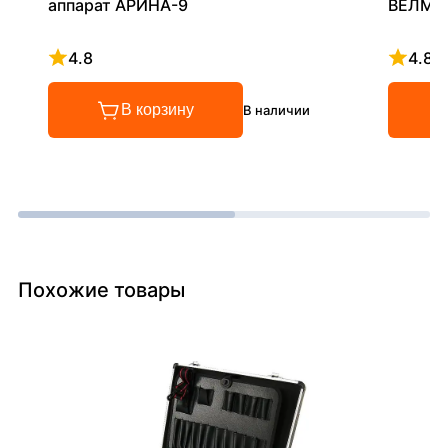
аппарат АРИНА-9
ВЕЛМА
4.8
4.8
Рейтинг 4.8 из 5
Рейтинг
В корзину
В наличии
Похожие товары