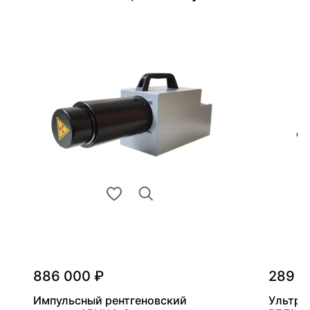
886 000 ₽
289 0
Импульсный рентгеновский
Ультра