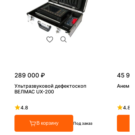
289 000 ₽
45 90
Ультразвуковой дефектоскоп
Анемом
ВЕЛМАС UX-200
4.8
4.8
Рейтинг 4.8 из 5
Рейтинг
В корзину
Под заказ