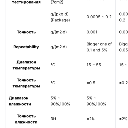
тестирования
(7cm2)
g/(pkg·d)
0.0
0.0005 ~ 0.2
(Package)
0.2
Точность
g/(m2·d)
0.001
0.00
Bigger one of
Bigg
Repeatability
g/(m2·d)
0.1 and 5%
0.05
Диапазон
°C
15 ~ 55
15 ~
температуры
Точность
°C
±0.5
±0.2
температуры
Диапазон
5% ~
5% ~
влажности
90%,100%
90%,100%
Точность
RH
±2%
±2%
влажности