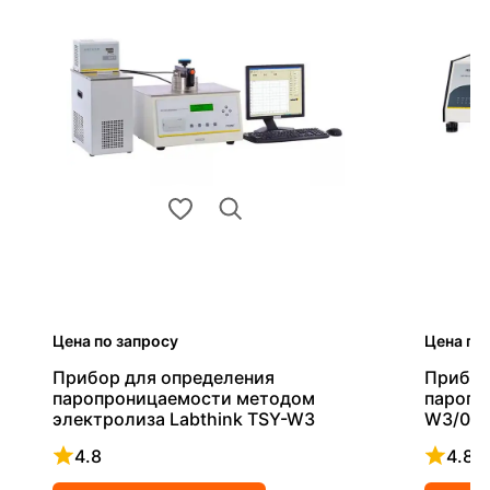
Цена по запросу
Цена по
Прибор для определения
Прибор
паропроницаемости методом
паропр
электролиза Labthink TSY-W3
W3/03
4.8
4.8
Рейтинг 4.8 из 5
Рейтинг