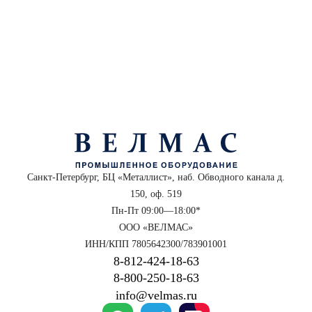
Санкт-Петербург, БЦ «Металлист», наб. Обводного канала д.
150, оф. 519
Пн-Пт 09:00—18:00*
ООО «ВЕЛМАС»
ИНН/КПП 7805642300/783901001
8‑812‑424‑18‑63
8‑800‑250‑18‑63
info@velmas.ru