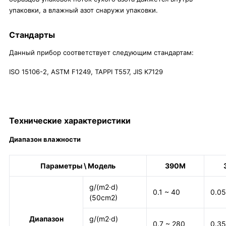
упаковки, а влажный азот снаружи упаковки.
Стандарты
Данный прибор соответствует следующим стандартам:
ISO 15106-2, ASTM F1249, TAPPI T557, JIS K7129
Технические характеристики
Диапазон влажности
Параметры \ Модель
390M
g/(m2·d)
0.1 ~ 40
0.05
(50cm2)
Диапазон
g/(m2·d)
0.7 ~ 280
0.35