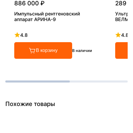
886 000 ₽
289 0
Импульсный рентгеновский
Ультра
аппарат АРИНА-9
ВЕЛМА
4.8
4.8
Рейтинг 4.8 из 5
Рейтинг
В корзину
В наличии
Похожие товары