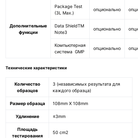
Package Test
опционально
опц
(3L Max.)
Дополнительные
Data ShieldTM
опционально
опц
функции
Note3
Компьютерная
опционально
опц
система GMP
Технические характеристики
Количество
3 (независимых результата для
образцов
каждого образца)
Размер образца
108mm X 108mm
Удлинение
≤3mm
Площадь
50 cm2
тестирования