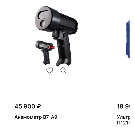
45 900 ₽
18 90
Анемометр В7-А9
Ультра
П121-5