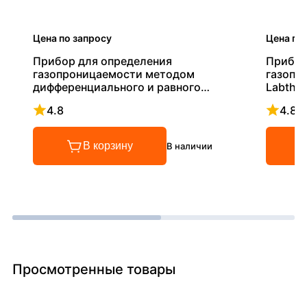
Цена по запросу
Цена по
Прибор для определения
Прибор
газопроницаемости методом
газопр
дифференциального и равного
Labthin
давления Labthink DM2/330
4.8
4.8
Рейтинг 4.8 из 5
Рейтинг
В корзину
В наличии
Просмотренные товары