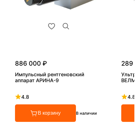
886 000 ₽
289 0
Импульсный рентгеновский
Ультра
аппарат АРИНА-9
ВЕЛМА
4.8
4.8
Рейтинг 4.8 из 5
Рейтинг
В корзину
В наличии