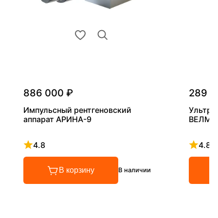
886 000 ₽
289 0
Импульсный рентгеновский
Ультра
аппарат АРИНА-9
ВЕЛМА
4.8
4.8
Рейтинг 4.8 из 5
Рейтинг
В корзину
В наличии