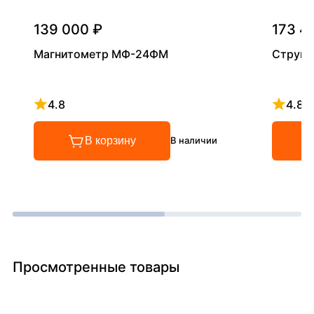
139 000 ₽
173 4
Магнитометр МФ-24ФМ
Структ
4.8
4.8
Рейтинг 4.8 из 5
Рейтинг
В корзину
В наличии
Просмотренные товары