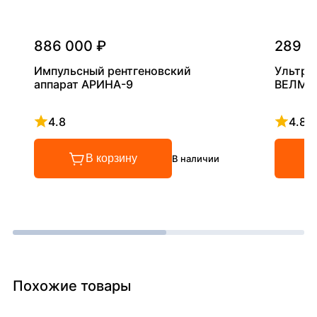
886 000 ₽
289 0
Импульсный рентгеновский
Ультра
аппарат АРИНА-9
ВЕЛМА
4.8
4.8
Рейтинг 4.8 из 5
Рейтинг
В корзину
В наличии
Похожие товары