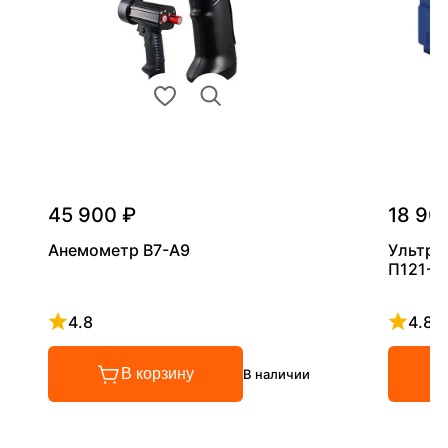
45 900 ₽
18 90
Анемометр В7-А9
Ультра
П121-5
4.8
4.8
Рейтинг 4.8 из 5
Рейтинг
В корзину
В наличии