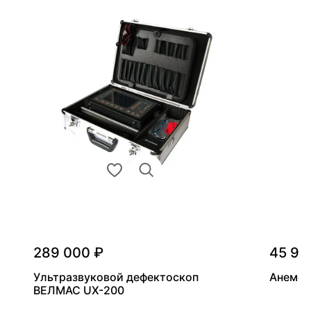
289 000 ₽
45 90
Ультразвуковой дефектоскоп
Анемом
ВЕЛМАС UX-200