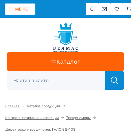
МЕНЮ
Каталог
→
→
Главная
Каталог продукции
→
→
Контроль покрытий и изоляции
Трещиномеры
Дефектоскоп-трещиномер ГАЛС ВД-103