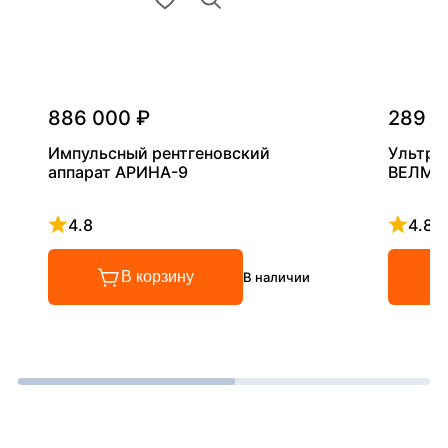
886 000 ₽
289 0
Импульсный рентгеновский
Ультра
аппарат АРИНА-9
ВЕЛМА
4.8
4.8
Рейтинг 4.8 из 5
Рейтинг
В корзину
В наличии