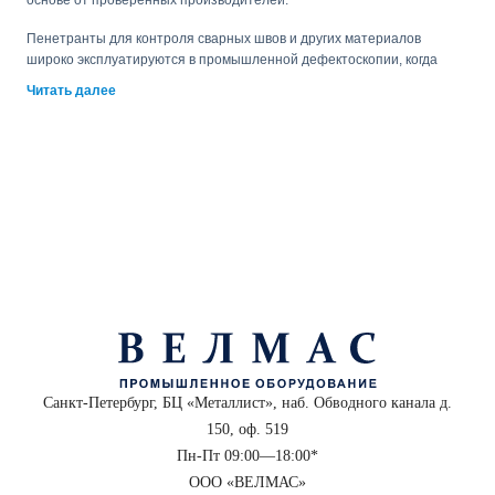
основе от проверенных производителей.
Пенетранты для контроля сварных швов и других материалов
широко эксплуатируются в промышленной дефектоскопии, когда
необходимо обнаружить повреждения в трубопроводах и других
Читать далее
металлических конструкциях. При использовании вещества все
дефекты проявляются в виде контрастных участков со светлым
фоном и ярким цветным изображением нарушения. Красный
пенетрант является самым популярным.
Проведение полноценной процедуры цветной дефектоскопии
требует наличия не только пенетранта, но и дополнительных
расходных материалов: очистителя и проявителя. Для
осуществления капиллярной диагностики нужно очистить
поверхность и нанести на нее пенетрант. Спустя время поверх
наносится особый проявитель, отображающий результаты контроля.
При этом нужно помнить, что излишки проявляющих веществ
затрудняют поиск дефектов. Для обеспечения наиболее ровного
нанесения проявителя лучше всего использовать аэрозоли.
Санкт-Петербург, БЦ «Металлист», наб. Обводного канала д.
Пенетранты классифицируются в зависимости от различных
150, оф. 519
характеристик:
Пн-Пт 09:00—18:00*
в зависимости от физического состояния рабочего вещества
ООО «ВЕЛМАС»
пенетранты делятся на суспензии и растворимые;