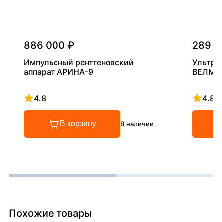
886 000 ₽
289 0
Импульсный рентгеновский
Ультра
аппарат АРИНА-9
ВЕЛМА
4.8
4.8
Рейтинг 4.8 из 5
Рейтинг
В корзину
В наличии
Похожие товары