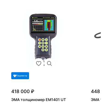
Госреестр
418 000 ₽
448 0
ЭМА толщиномер EM1401 UT
ЭМА т