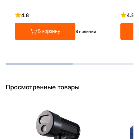
4.8
4.8
Рейтинг 4.8 из 5
Рейтинг
В корзину
В наличии
Просмотренные товары