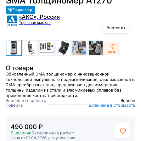
ЭМА толщиномер А1270
Госреестр
«АКС», Россия
Торговая марка
›
›
Аналоги
Все
7
фото
О товаре
Обновленный ЭМА толщиномер с инновационной
технологией импульсного подмагничивания, реализованной в
ЭМА преобразователях, предназначен для измерения
толщины изделий из стали и алюминиевых сплавов без
применения контактной жидкости.
Внесен в госреестр
Внесен
Поверка
Включена в стоимость
490 000 ₽
В наличии
Безналичный расчёт
Цена от 01.04.2026, для уточнения