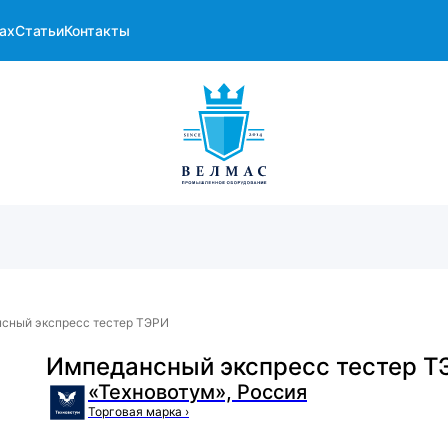
ах
Статьи
Контакты
сный экспресс тестер ТЭРИ
Импедансный экспресс тестер Т
«Техновотум», Россия
Торговая марка
›