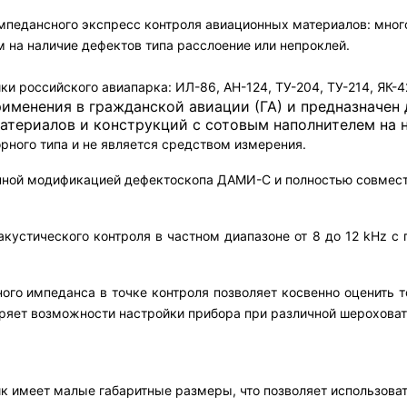
мпедансного экспресс контроля авиационных материалов: мног
 на наличие дефектов типа расслоение или непроклей.
и российского авиапарка: ИЛ-86, АН-124, ТУ-204, ТУ-214, ЯК-42
именения в гражданской авиации (ГА) и предназначен
атериалов и конструкций с сотовым наполнителем на н
рного типа и не является средством измерения.
нной модификацией дефектоскопа ДАМИ-С и полностью совмес
устического контроля в частном диапазоне от 8 до 12 kHz с
ого импеданса в точке контроля позволяет косвенно оценить
яет возможности настройки прибора при различной шероховато
 имеет малые габаритные размеры, что позволяет использовать