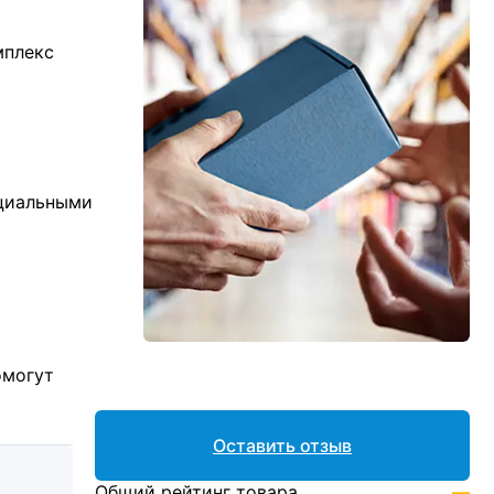
мплекс
ициальными
омогут
Оставить отзыв
Общий рейтинг товара
—