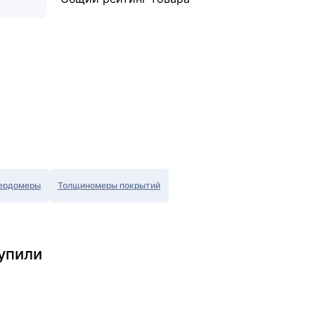
ердомеры
Толщиномеры покрытий
упили