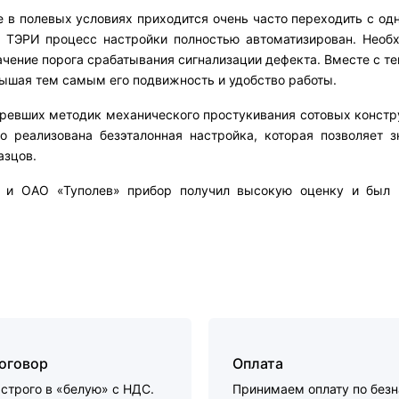
е в полевых условиях приходится очень часто переходить с од
 ТЭРИ процесс настройки полностью автоматизирован. Необ
ачение порога срабатывания сигнализации дефекта. Вместе с т
вышая тем самым его подвижность и удобство работы.
аревших методик механического простукивания сотовых конст
о реализована безэталонная настройка, которая позволяет з
азцов.
 и ОАО «Туполев» прибор получил высокую оценку и был р
договор
Оплата
строго в «белую» с НДС.
Принимаем оплату по без