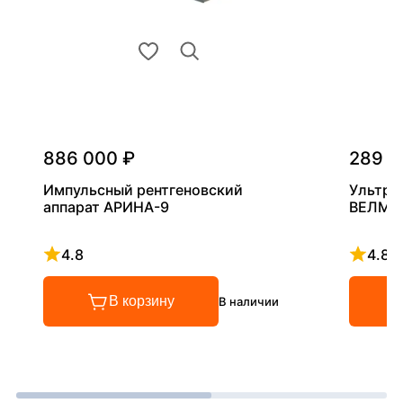
886 000 ₽
289 0
Импульсный рентгеновский
Ультра
аппарат АРИНА-9
ВЕЛМА
4.8
4.8
Рейтинг 4.8 из 5
Рейтинг
В корзину
В наличии