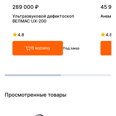
289 000 ₽
45 90
Ультразвуковой дефектоскоп
Анемом
ВЕЛМАС UX-200
4.8
4.8
Рейтинг 4.8 из 5
Рейтинг
В корзину
Под заказ
Просмотренные товары