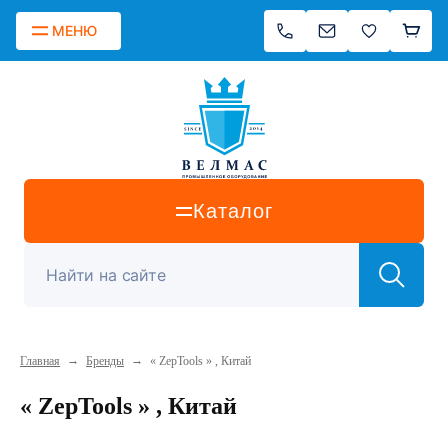
МЕНЮ
Каталог
→
→
Главная
Бренды
« ZepTools » , Китай
« ZepTools » , Китай