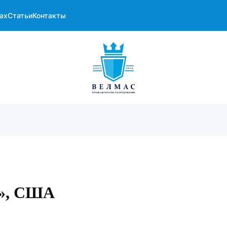
ах
Статьи
Контакты
n», США