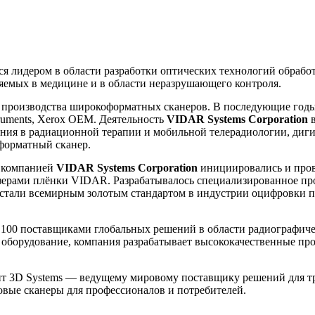
тся лидером в области разработки оптических технологий обраб
яемых в медицине и в области неразрушающего контроля.
 с производства широкоформатных сканеров. В последующие го
ruments, Xerox OEM. Деятельность
VIDAR Systems Corporation
в
ия в радиационной терапии и мобильной телерадиологии, ди
форматный сканер.
, компанией
VIDAR Systems Corporation
инициировались и пров
зерами плёнки VIDAR. Разрабатывалось специализированное про
стали всемирным золотым стандартом в индустрии оцифровки п
 100 поставщиками глобальных решений в области радиографическо
оборудование, компания разрабатывает высококачественные про
 3D Systems — ведущему мировому поставщику решений для тр
вые сканеры для профессионалов и потребителей.