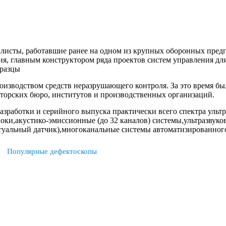
листы, работавшие ранее на одном из крупных оборонных предп
ия, главным конструктором ряда проектов систем управления дл
бразцы
роизводством средств неразрушающего контроля. За это время б
кторских бюро, институтов и производственных организаций.
зработки и серийного выпуска практически всего спектра ульт
оки,акустико-эмиссионные (до 32 каналов) системы,ультразвуко
альный датчик),многоканальные системы автоматизированного 
Популярные дефектоскопы