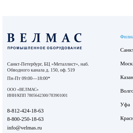
Фили
Санк
Моск
Санкт-Петербург, БЦ «Металлист», наб.
Обводного канала д. 150, оф. 519
Каза
Пн-Пт 09:00—18:00*
ООО «ВЕЛМАС»
Волг
ИНН/КПП 7805642300/783901001
Уфа
8‑812‑424‑18‑63
Крас
8‑800‑250‑18‑63
info@velmas.ru