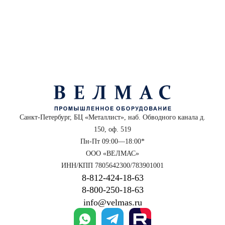
Санкт-Петербург, БЦ «Металлист», наб. Обводного канала д.
150, оф. 519
Пн-Пт 09:00—18:00*
ООО «ВЕЛМАС»
ИНН/КПП 7805642300/783901001
8‑812‑424‑18‑63
8‑800‑250‑18‑63
info@velmas.ru