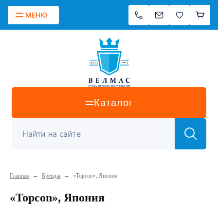
МЕНЮ
Каталог
→
→
Главная
Бренды
«Topcon», Япония
«Topcon», Япония