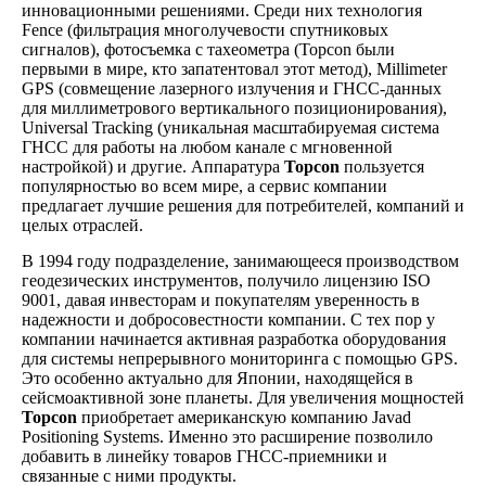
инновационными решениями. Среди них технология
Fence (фильтрация многолучевости спутниковых
сигналов), фотосъемка с тахеометра (Topcon были
первыми в мире, кто запатентовал этот метод), Millimeter
GPS (совмещение лазерного излучения и ГНСС-данных
для миллиметрового вертикального позиционирования),
Universal Tracking (уникальная масштабируемая система
ГНСС для работы на любом канале с мгновенной
настройкой) и другие. Аппаратура
Topcon
пользуется
популярностью во всем мире, а сервис компании
предлагает лучшие решения для потребителей, компаний и
целых отраслей.
В 1994 году подразделение, занимающееся производством
геодезических инструментов, получило лицензию ISO
9001, давая инвесторам и покупателям уверенность в
надежности и добросовестности компании. С тех пор у
компании начинается активная разработка оборудования
для системы непрерывного мониторинга с помощью GPS.
Это особенно актуально для Японии, находящейся в
сейсмоактивной зоне планеты. Для увеличения мощностей
Topcon
приобретает американскую компанию Javad
Positioning Systems. Именно это расширение позволило
добавить в линейку товаров ГНСС-приемники и
связанные с ними продукты.