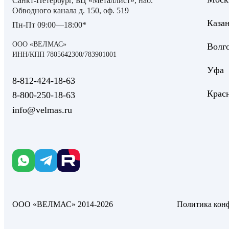
Санкт-Петербург, БЦ «Металлист», наб.
Обводного канала д. 150, оф. 519
Каза
Пн-Пт 09:00—18:00*
ООО «ВЕЛМАС»
Волг
ИНН/КПП 7805642300/783901001
Уфа
8‑812‑424‑18‑63
Крас
8‑800‑250‑18‑63
info@velmas.ru
ООО «ВЕЛМАС» 2014-2026
Политика кон