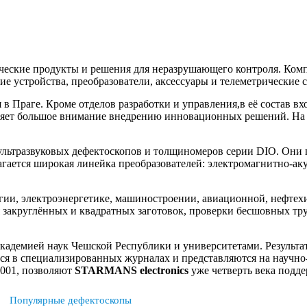
ческие продукты и решения для неразрушающего контроля. Комп
е устройства, преобразователи, аксессуары и телеметрические 
 в Праге. Кроме отделов разработки и управления,в её состав в
яет большое внимание внедрению инновационных решений. На
ультразвуковых дефектоскопов и толщиномеров серии DIO. Они 
гается широкая линейка преобразователей: электромагнитно-ак
ргии, электроэнергетике, машиностроении, авиационной, нефт
 закруглённых и квадратных заготовок, проверки бесшовных тру
кадемией наук Чешской Республики и университетами. Результа
ся в специализированных журналах и представляются на научно
9001, позволяют
STARMANS electronics
уже четверть века подд
Популярные дефектоскопы