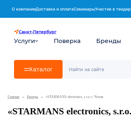
О компании
Доставка и оплата
Семинары
Участие в тендер
Санкт-Петербург
Услуги
Поверка
Бренды
Каталог
→
→
Главная
Бренды
«STARMANS electronics, s.r.o.», Чехия
«STARMANS electronics, s.r.o