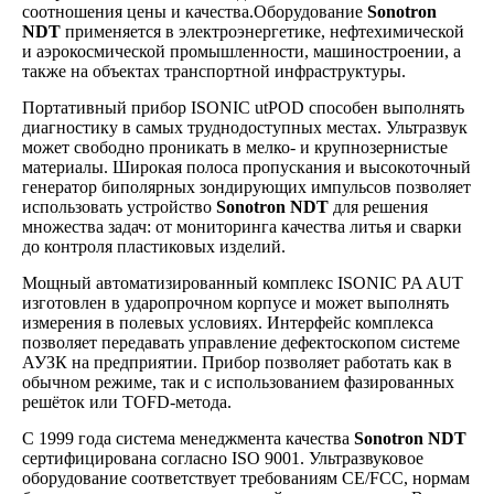
соотношения цены и качества.Оборудование
Sonotron
NDT
применяется в электроэнергетике, нефтехимической
и аэрокосмической промышленности, машиностроении, а
также на объектах транспортной инфраструктуры.
Портативный прибор ISONIC utPOD способен выполнять
диагностику в самых труднодоступных местах. Ультразвук
может свободно проникать в мелко- и крупнозернистые
материалы. Широкая полоса пропускания и высокоточный
генератор биполярных зондирующих импульсов позволяет
использовать устройство
Sonotron NDT
для решения
множества задач: от мониторинга качества литья и сварки
до контроля пластиковых изделий.
Мощный автоматизированный комплекс ISONIC PA AUT
изготовлен в ударопрочном корпусе и может выполнять
измерения в полевых условиях. Интерфейс комплекса
позволяет передавать управление дефектоскопом системе
АУЗК на предприятии. Прибор позволяет работать как в
обычном режиме, так и с использованием фазированных
решёток или TOFD-метода.
С 1999 года система менеджмента качества
Sonotron NDT
сертифицирована согласно ISO 9001. Ультразвуковое
оборудование соответствует требованиям CE/FCC, нормам