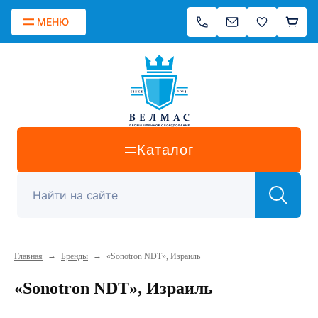
МЕНЮ
Каталог
→
→
Главная
Бренды
«Sonotron NDT», Израиль
«Sonotron NDT», Израиль