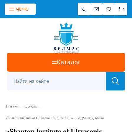
МЕНЮ
Каталог
→
→
Главная
Бренды
«Shantou Institute of Ultrasonic Instruments Co., Ltd. (SIUI)», Китай
«Shantou Institute of Ultrasonic