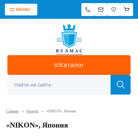
МЕНЮ
Каталог
→
→
Главная
Бренды
«NIKON», Япония
«NIKON», Япония