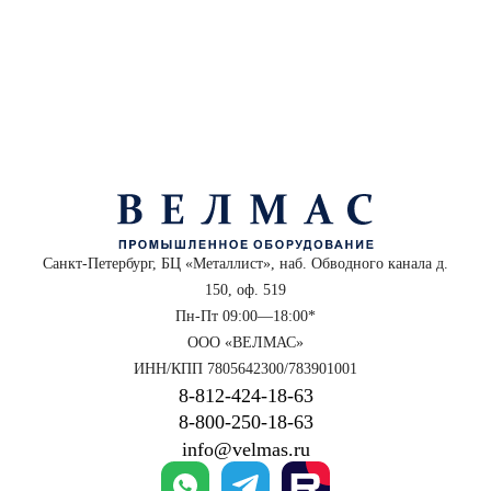
Санкт-Петербург, БЦ «Металлист», наб. Обводного канала д.
150, оф. 519
Пн-Пт 09:00—18:00*
ООО «ВЕЛМАС»
ИНН/КПП 7805642300/783901001
8‑812‑424‑18‑63
8‑800‑250‑18‑63
info@velmas.ru