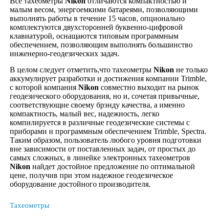
Все тахеометры
Nikon
отличаются компактностью и
малым весом, энергоемкими батареями, позволяющими
выполнять работы в течение 15 часов, опционально
комплектуются двухсторонней буквенно-цифровой
клавиатурой, оснащаются типовым программным
обеспечением, позволяющим выполнять большинство
инженерно-геодезических задач.
В целом следует отметить,что тахеометры
Nikon
не только
аккумулирует разработки и достижения компании Trimble,
с которой компания
Nikon
совместно выходит на рынок
геодезического оборудования, но и, сочетая привычные,
соответствующие своему брэнду качества, а именно
компактность, малый вес, надежность, легко
компилируется в различные геодезические системы с
приборами и программным обеспечением Trimble, Spectra.
Таким образом, пользователь любого уровня подготовки
вне зависимости от поставленных задач, от простых до
самых сложных, в линейке электронных тахеометров
Nikon
найдет достойное предложение по оптимальной
цене, получив при этом надежное геодезическое
оборудование достойного производителя.
Тахеометры