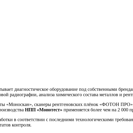
тывает диагностическое оборудование под собственными бренда
ой радиографии, анализа химического состава металлов и рент
аты «Моноскан», сканеры рентгеновских плёнок «ФОТОН ПРО»,
роизводства
НПП
«Монотест»
применяется более чем на 2 000 
отки в соответствии с последними технологическими требова
татов контроля.