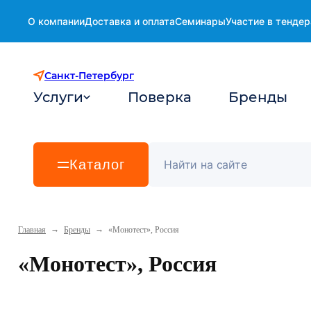
О компании
Доставка и оплата
Семинары
Участие в тендер
Санкт-Петербург
Услуги
Поверка
Бренды
Каталог
→
→
Главная
Бренды
«Монотест», Россия
«Монотест», Россия