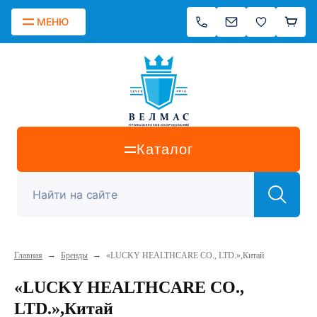
МЕНЮ
Каталог
→
→
Главная
Бренды
«LUCKY HEALTHCARE CO., LTD.»,Китай
«LUCKY HEALTHCARE CO.,
LTD.»,Китай