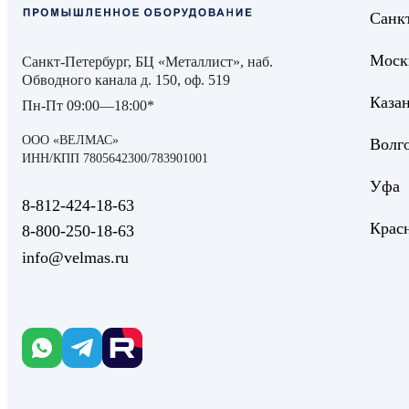
Санк
Моск
Санкт-Петербург, БЦ «Металлист», наб.
Обводного канала д. 150, оф. 519
Каза
Пн-Пт 09:00—18:00*
ООО «ВЕЛМАС»
Волг
ИНН/КПП 7805642300/783901001
Уфа
8‑812‑424‑18‑63
Крас
8‑800‑250‑18‑63
info@velmas.ru