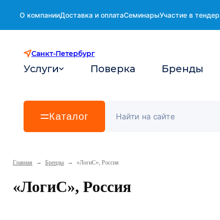
О компании
Доставка и оплата
Семинары
Участие в тендер
Санкт-Петербург
Услуги
Поверка
Бренды
Каталог
→
→
Главная
Бренды
«ЛогиС», Россия
«ЛогиС», Россия