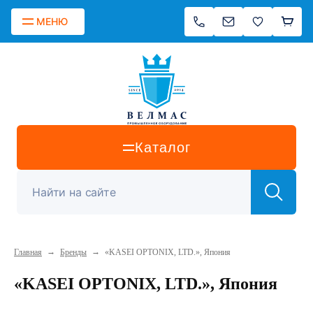
МЕНЮ
Каталог
→
→
Главная
Бренды
«KASEI OPTONIX, LTD.», Япония
«KASEI OPTONIX, LTD.», Япония