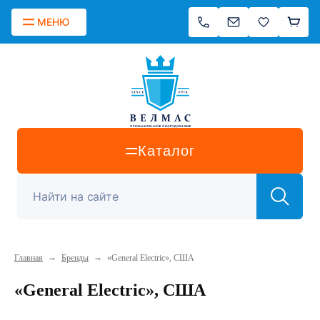
МЕНЮ
Каталог
→
→
Главная
Бренды
«General Electric», США
«General Electric», США