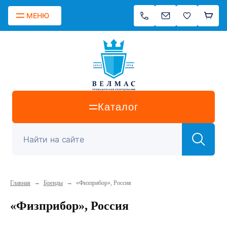
МЕНЮ
Каталог
→
→
Главная
Бренды
«Физприбор», Россия
«Физприбор», Россия