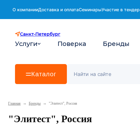
О компании
Доставка и оплата
Семинары
Участие в тендер
Санкт-Петербург
Услуги
Поверка
Бренды
Каталог
→
→
Главная
Бренды
"Элитест", Россия
"Элитест", Россия