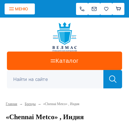
МЕНЮ
Каталог
→
→
Главная
Бренды
«Chennai Metco» , Индия
«Chennai Metco» , Индия