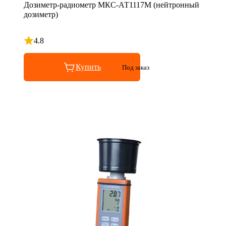
Дозиметр-радиометр МКС-АТ1117М (нейтронный
дозиметр)
4.8
Рейтинг 4.8 из 5
Купить
Под заказ