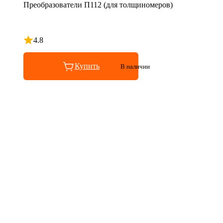
Преобразователи П112 (для толщиномеров)
4.8
Рейтинг 4.8 из 5
Купить
В наличии