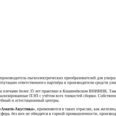
производитель пьезоэлектрических преобразователей для ультр
репутацию ответственного партнёра и производителя средств уль
а плечами более 35 лет практики в Кишинёвском ВНИИНК. Тако
циализированные ПЭП с учётом всех тонкостей сборки. Собствен
бный и аттестационный центры.
«Амати-Акустика»
, применяются в таких отраслях, как железн
 сфера, без них не обходятся в горной промышленности, произв