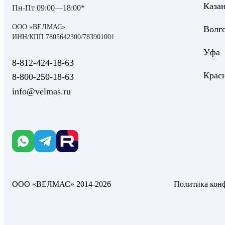
Каза
Пн-Пт 09:00—18:00*
ООО «ВЕЛМАС»
Волг
ИНН/КПП 7805642300/783901001
Уфа
8‑812‑424‑18‑63
Крас
8‑800‑250‑18‑63
info@velmas.ru
ООО «ВЕЛМАС» 2014-2026
Политика кон