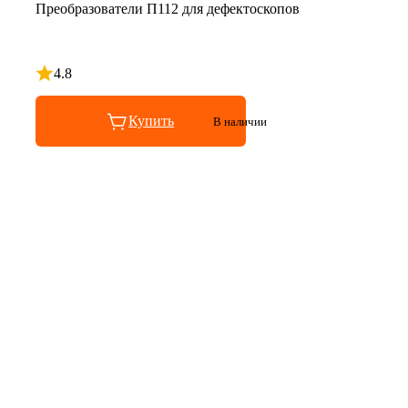
Преобразователи П112 для дефектоскопов
4.8
Рейтинг 4.8 из 5
Купить
В наличии