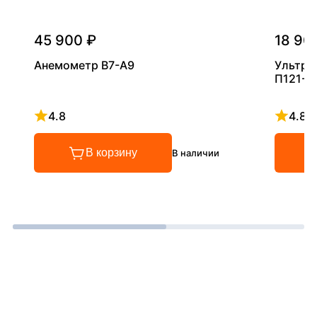
45 900 ₽
18 90
Анемометр В7-А9
Ультра
П121-5
4.8
4.8
Рейтинг 4.8 из 5
Рейтинг
В корзину
В наличии