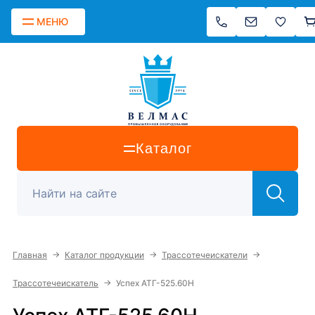
МЕНЮ
Каталог
→
→
→
Главная
Каталог продукции
Трассотечеискатели
→
Трассотечеискатель
Успех АТГ-525.60Н