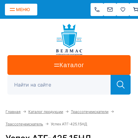
МЕНЮ
Каталог
→
→
→
Главная
Каталог продукции
Трассотечеискатели
→
Трассотечеискатель
Успех АТГ-425.15НД