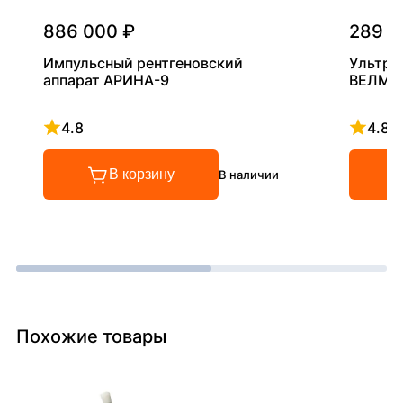
886 000 ₽
289 0
Импульсный рентгеновский
Ультра
аппарат АРИНА-9
ВЕЛМА
4.8
4.8
Рейтинг 4.8 из 5
Рейтинг
В корзину
В наличии
Похожие товары