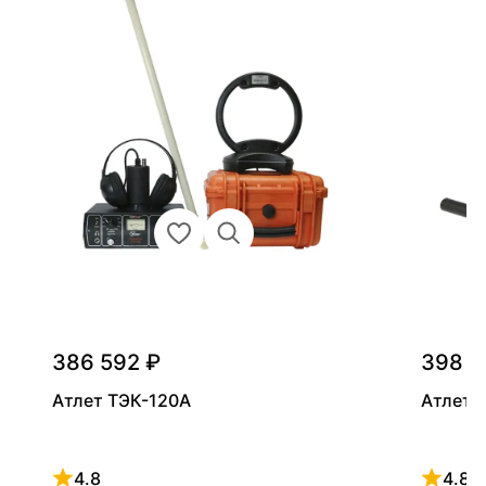
386 592 ₽
398 5
Атлет ТЭК-120А
Атлет 
4.8
4.8