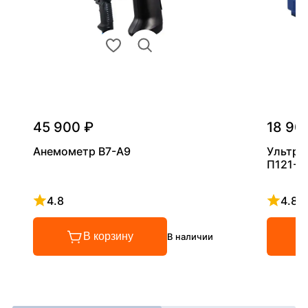
45 900 ₽
18 90
Анемометр В7-А9
Ультра
П121-5
4.8
4.8
Рейтинг 4.8 из 5
Рейтинг
В корзину
В наличии