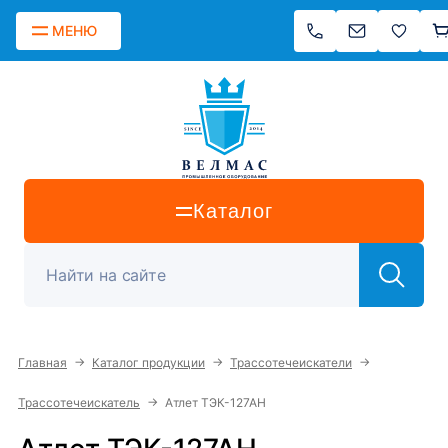
МЕНЮ
Каталог
→
→
→
Главная
Каталог продукции
Трассотечеискатели
→
Трассотечеискатель
Атлет ТЭК-127АН