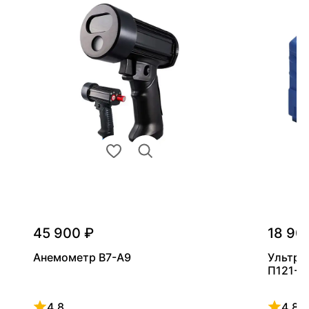
45 900 ₽
18 90
Анемометр В7-А9
Ультра
П121-5
4.8
4.8